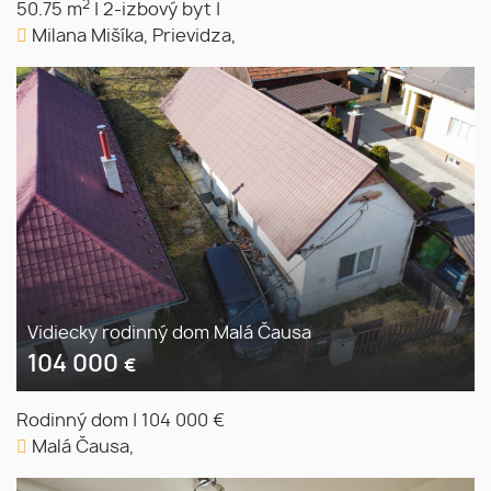
2
50.75 m
|
2-izbový byt
|
Milana Mišíka, Prievidza,
Vidiecky rodinný dom Malá Čausa
104 000
€
Rodinný dom
|
104 000 €
Malá Čausa,