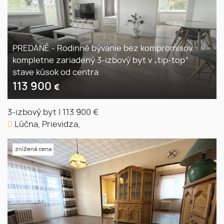
PREDANÉ - Rodinné bývanie bez kompromisov:
kompletne zariadený 3-izbový byt v „tip-top“
stave kúsok od centra
113 900
€
3-izbový byt
|
113 900 €
Lúčna, Prievidza,
znížená cena