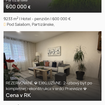
Partizánske
600 000
€
2
9233 m
|
Hotel - penzión
|
600 000 €
Pod Salašom, Partizánske,
REZERVOVANÉ 💎 EXKLUZÍVNE: 2-izbový byt po
kompletnej rekonštrukcii v srdci Prievidze 💎
Cena v RK