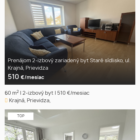
Prenájom 2-izbový zariadený byt Staré sídlisko, ul.
Krajná, Prievidza
510
€/mesiac
2
60 m
|
2-izbový byt
|
510 €/mesiac
Krajná, Prievidza,
TOP