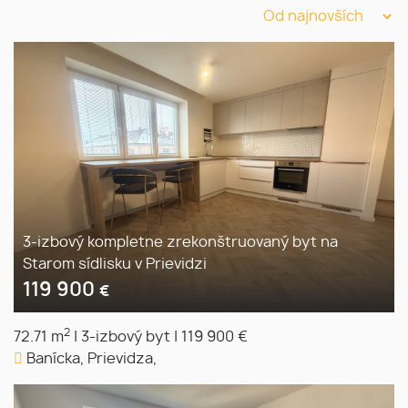
3-izbový kompletne zrekonštruovaný byt na
Starom sídlisku v Prievidzi
119 900
€
2
72.71 m
|
3-izbový byt
|
119 900 €
Banícka, Prievidza,