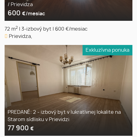
/ Prievidza
600
€/mesiac
2
72 m
|
3-izbový byt
|
600 €/mesiac
Prievidza,
Exkluzívna ponuka
PREDANÉ: 2 - izbový byt v lukratívnej lokalite na
Starom sídlisku v Prievidzi
77 900
€