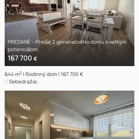
PREDANÉ - Predaj 2 generačného domu s veľkým
potenciálom
167 700
€
2
644 m
|
Rodinný dom
|
167 700 €
Sebedražie,