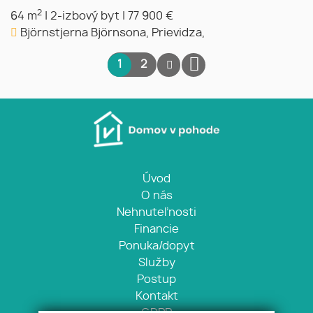
2
64 m
|
2-izbový byt
|
77 900 €
Björnstjerna Björnsona, Prievidza,
1
2
Úvod
O nás
Nehnuteľnosti
Financie
Ponuka/dopyt
Služby
Postup
Kontakt