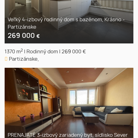
Veľký 4-izbový rodinný dom s bazénom, Krásno -
Partizánske
269 000
€
2
1370 m
|
Rodinný dom
|
269 000 €
Partizánske,
PRENAJATÉ 3-izbový zariadený byt, sídlisko Sever