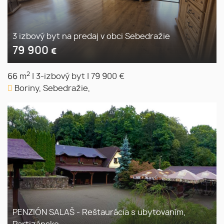
3 izbový byt na predaj v obci Sebedražie
79 900
€
2
66 m
|
3-izbový byt
|
79 900 €
Boriny, Sebedražie,
PENZIÓN SALAŠ - Reštaurácia s ubytovaním,